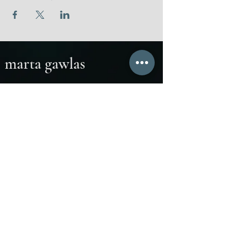
marta gawlas
marta.gawlas@icloud.com
atelier
www
Cohaere Ensemble:
cohaereensemble.com