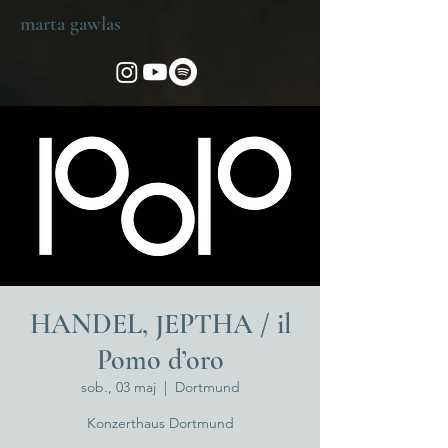
marta gawlas
HANDEL, JEPTHA / il
Pomo d’oro
sob., 03 maj
  |  
Dortmund
Konzerthaus Dortmund