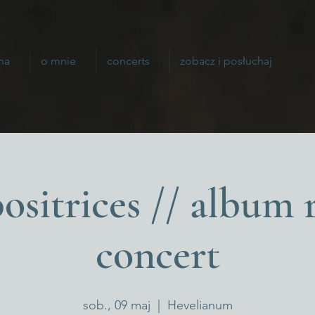
na
o mnie
concerts
zobacz i posłuchaj
sitrices // album r
concert
sob., 09 maj
  |  
Hevelianum