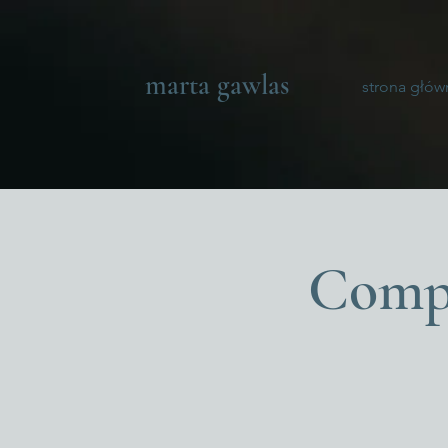
marta gawlas
strona głów
Compo